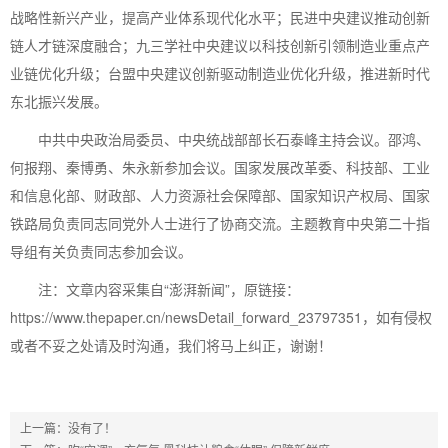
战略性新兴产业，提高产业体系现代化水平；民进中央建议推动创新
链人才链深度融合；九三学社中央建议以科技创新引领制造业重点产
业链优化升级；台盟中央建议创新驱动制造业优化升级，推进新时代
东北振兴发展。
中共中央政治局委员、中央统战部部长石泰峰主持会议。邵鸿、
何报翔、秦博勇、朱永新参加会议。国家发展改革委、科技部、工业
和信息化部、财政部、人力资源社会保障部、国家知识产权局、国家
铁路局负责同志同党外人士进行了协商交流。主题教育中央第二十指
导组有关负责同志参加会议。
注：文章内容采集自“澎湃新闻”，原链接：
https://www.thepaper.cn/newsDetail_forward_23797351，如有侵权
或者不妥之处请及时沟通，我们将马上纠正，谢谢！
上一篇：没有了！