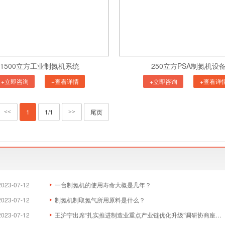
1500立方工业制氮机系统
250立方PSA制氮机设
+立即咨询
+查看详情
+立即咨询
+查看详
1
1/1
尾页
<<
>>
2023-07-12
一台制氮机的使用寿命大概是几年？
2023-07-12
制氮机制取氮气所用原料是什么？
2023-07-12
王沪宁出席“扎实推进制造业重点产业链优化升级”调研协商座谈会